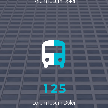
Lorem Ipsum Dolor


1
2
5
Lorem Ipsum Dolor