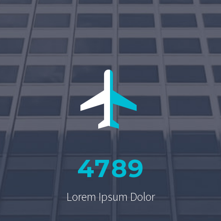


4
7
8
9
Lorem Ipsum Dolor