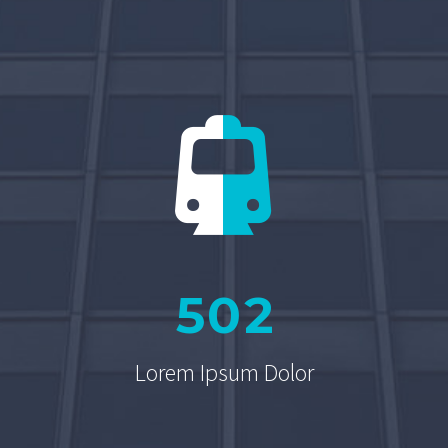


5
0
2
Lorem Ipsum Dolor