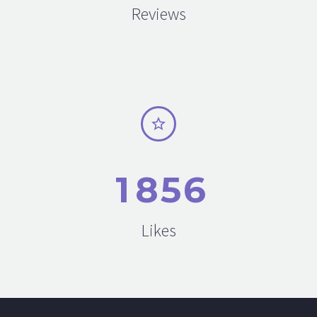
Reviews


1
8
5
6
Likes