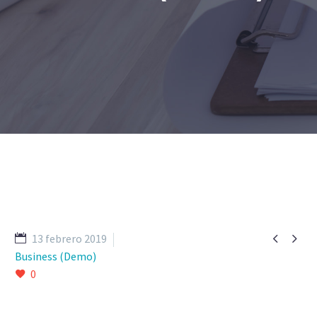


13 febrero 2019
Business (Demo)
0